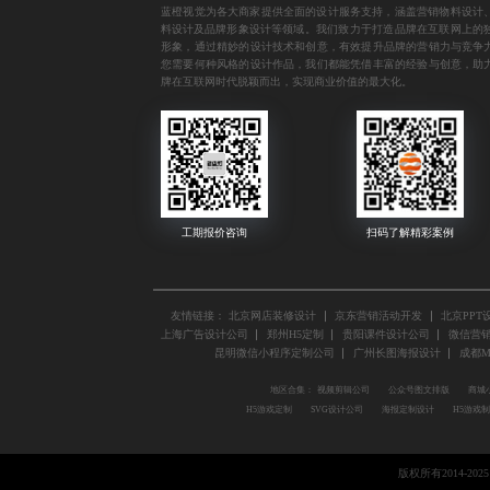
蓝橙视觉为各大商家提供全面的设计服务支持，涵盖
营销物料设计
料设计
及
品牌形象设计
等领域。我们致力于打造品牌在互联网上的
形象，通过精妙的设计技术和创意，有效提升品牌的营销力与竞争
您需要何种风格的设计作品，我们都能凭借丰富的经验与创意，助
牌在互联网时代脱颖而出，实现商业价值的最大化。
友情链接：
北京网店装修设计
京东营销活动开发
北京PPT
上海广告设计公司
郑州H5定制
贵阳课件设计公司
微信营
昆明微信小程序定制公司
广州长图海报设计
成都
地区合集：
视频剪辑公司
公众号图文排版
商城
H5游戏定制
SVG设计公司
海报定制设计
H5游戏
版权所有2014-2