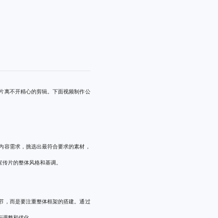
片离不开精心的剪辑。下面
视频制作公
内容需求，挑选出最符合要求的素材，
宣传片的整体风格和基调。
节，而是要注重整体框架的搭建。通过
行调整和优化。