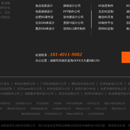
、
宣传物
食品包装设计
插画设计公司
H5创意制作
H
独特文化
包装插画设计
PPT制作公司
北京H5定制
成
力。无论
力您的品
合肥H5课件设
宣传册设计公司
微信H5开发
合
北京DM单设计
贵阳VI设计公司
H5制作平台
吉
重庆DM单设计
深圳K12课件制作
郑州H5定制
南
181-4011-9082
欢迎联系：
办公位置：成都市武侯区蓝海OFFICE大厦B栋1201
设计美化
青岛H5制作公司
广州吉祥物设计公司
网站排名优化公司
天津包装设计公司
销活动定制
北京banner设计公司
杭州包装设计公司
南昌UI设计外包
合肥关键词优化公司
MG动画制作公司
成都教学课件设计公司
武汉H5定制公司
郑州DM单设计
私域商城开发公
小程序开发
吉祥物设计公司
H5活动定制
H5定制
抖音小程序定制
H5开发公司
微信小程序定制公司
制作
网站SEO优化公司
AR游戏定制公司
企业微信开发公司
网站设计公司
VI设计公司
网站开发公司
微信营销活动定制
H5开发制作公司
商城小程序开发
公众号定制开发
025 成都蓝橙互动科技有限公司
我们的使命是帮助品牌解决
营销宣传物料设计
的问题，增强商业价值