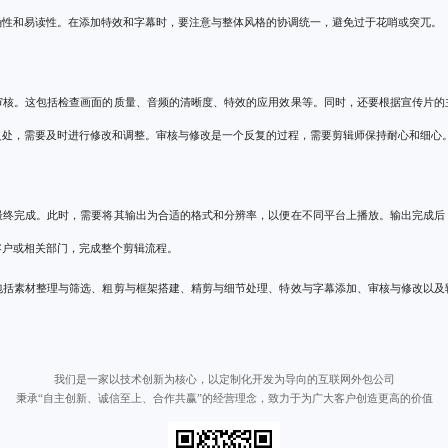
确性和易读性。在添加特效和字幕时，要注意与整体风格的协调统一，避免过于花哨或突兀。
审核。这包括检查画面的质量、音频的清晰度、特效的应用效果等。同时，还要根据宣传片的
之处，需要及时进行修改和调整。审核与修改是一个反复的过程，需要剪辑师保持耐心和细心
最终完成。此时，需要将其输出为合适的格式和分辨率，以便在不同平台上播放。输出完成后
客户或相关部门，完成整个剪辑流程。
包括素材整理与筛选、粗剪与框架搭建、精剪与细节处理、特效与字幕添加、审核与修改以及
我们是一家以技术创新为核心，以定制化开发为导向的互联网外包公司
秉承“自主创新、诚信至上、合作共赢”的经营理念，致力于为广大客户创造更高的价值