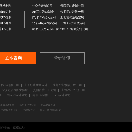
5互动制作
公众号定制公司
贵阳网站定制公司
都H5定制
AR互动游戏制作
合肥网站建设公司
肥H5定制
广州SEM优化公司
互动营销活动定制
林H5开发
北京AR小程序定制
上海AR小程序定制
京H5定制
成都公众号定制开发
深圳AR游戏定制公司
立即咨询
营销资讯
合肥H5制作公司
上海包装插画设计
成都企业微信开发公司
长沙公众号图文排版
贵阳百度SEO公司
上海设计外包公司
司
武汉UI设计公司
南京H5制作
SVG设计公司
商城开发公司
京东小程序定制
新品包装设计
H5定制开发公司
H5定制开发
微信小程序定制公司
制作单位：
蓝橙互动