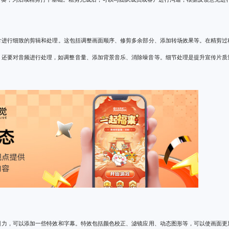
片进行细致的剪辑和处理。这包括调整画面顺序、修剪多余部分、添加转场效果等。在精剪过
，还要对音频进行处理，如调整音量、添加背景音乐、消除噪音等。细节处理是提升宣传片质
引力，可以添加一些特效和字幕。特效包括颜色校正、滤镜应用、动态图形等，可以使画面更