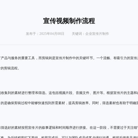
宣传视频制作流程
发布于：2025年04月08日 关键词：
企业宣传片制作
广产品与服务的重要工具，而剪辑则是宣传片制作中的关键环节。一个流畅、有吸引力的宣传
片的剪辑流程。
或收集到的素材进行整理和筛选。这包括视频片段、音频文件、图片等。根据宣传片的主题和
目的是确保剪辑过程中能够快速找到所需素材，提高剪辑效率。同时，筛选素材也有助于明确
将筛选好的素材按照宣传片的叙事逻辑和时间顺序进行拼接。在这一阶段，不需要过于关注细
节奏，为后续精剪打下基础。粗剪完成后，可以与团队成员或客户进行沟通，根据反馈意见进