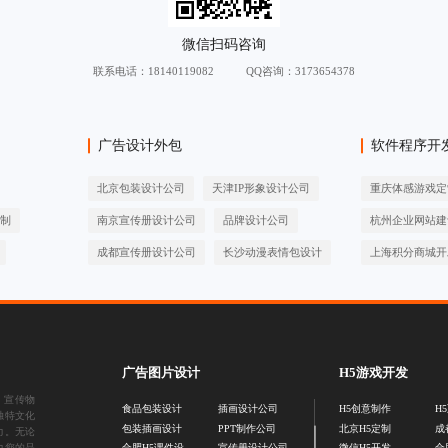
联系电话：
18140119082
QQ咨询：3173654378
广告设计外包
软件程序开
北京包装设计公司
天津IP形象设计公司
重庆体感游戏定
定制
南京宣传册设计公司
品牌设计公司
杭州企业网站建
成都宣传册设计公司
长沙动漫表情包设计
上海积分商城开
广告图片设计
H5游戏开发
、
宣传物
食品包装设计
插画设计公司
H5创意制作
H
独特文化
包装插画设计
PPT制作公司
北京H5定制
成
力。无论
力您的品
合肥H5课件设
宣传册设计公司
微信H5开发
合