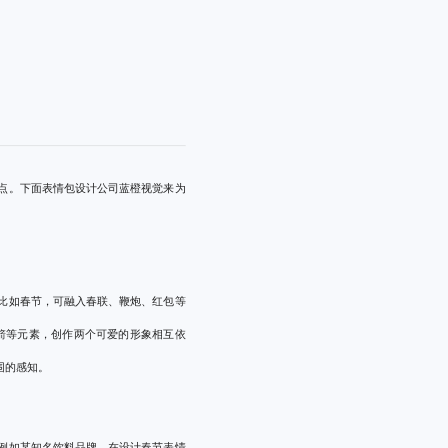
点。下面
表情包设计公司
蓝橙视觉来为
比如春节，可融入春联、鞭炮、红包等
箭等元素，创作两个可爱的形象相互依
围的感知。
例如某知名饮料品牌，在设计春节表情