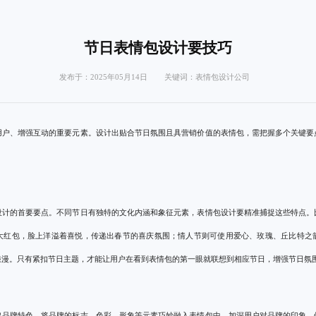
节日表情包设计要技巧
发布于：2025年05月14日 关键词：
表情包设计公司
用户、增强互动的重要元素。设计出贴合节日氛围且具营销价值的表情包，需把握多个关键要
设计的首要要点。不同节日有独特的文化内涵和象征元素，表情包设计要精准捕捉这些特点。
大红包，脸上洋溢着喜悦，传递出春节的喜庆氛围；情人节则可使用爱心、玫瑰、丘比特之
浪漫。只有紧扣节日主题，才能让用户在看到表情包的第一眼就联想到相应节日，增强节日氛
出品牌特色。将品牌的标志、色彩、形象等元素巧妙融入表情包中，加深用户对品牌的印象。