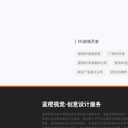
H5游戏开发
深圳H5游戏开发
广州H5开发
昆明H5开发制作公司
青岛H5
南京广告设计公司
武汉H5制作
蓝橙视觉·创意设计服务
蓝橙视觉为各大商家提供全面的设计服务支持，涵盖
营销物料设计
料设计
及
品牌形象设计
等领域。我们致力于打造品牌在互联网上的
形象，通过精妙的设计技术和创意，有效提升品牌的营销力与竞争
您需要何种风格的设计作品，我们都能凭借丰富的经验与创意，助