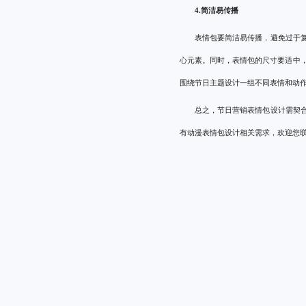
4.简洁易传播
表情包要简洁易传播，避免过于
心元素。同时，表情包的尺寸要适中
围绕节日主题设计一组不同表情和动
总之，节日营销表情包设计需契
有
动漫表情包设计
相关需求，欢迎您