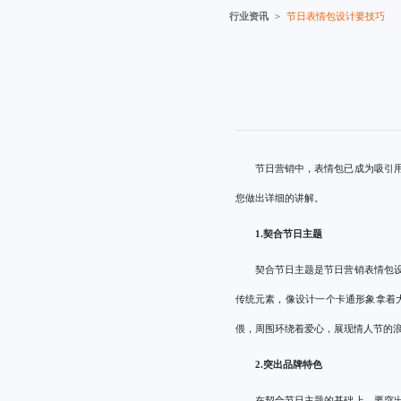
行业资讯
节日表情包设计要技巧
节日营销中，表情包已成为吸引
您做出详细的讲解。
1.契合节日主题
契合节日主题是节日营销表情包
传统元素，像设计一个卡通形象拿着
偎，周围环绕着爱心，展现情人节的
2.突出品牌特色
在契合节日主题的基础上，要突