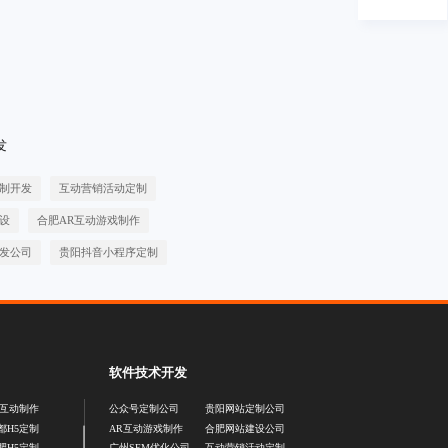
发
制开发
互动营销活动定制
设
合肥AR互动游戏制作
发公司
贵阳抖音小程序定制
软件技术开发
5互动制作
公众号定制公司
贵阳网站定制公司
都H5定制
AR互动游戏制作
合肥网站建设公司
肥H5定制
广州SEM优化公司
互动营销活动定制