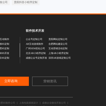
发公司
贵阳抖音小程序定制
软件技术开发
5互动制作
公众号定制公司
贵阳网站定制公司
都H5定制
AR互动游戏制作
合肥网站建设公司
肥H5定制
广州SEM优化公司
互动营销活动定制
林H5开发
北京AR小程序定制
上海AR小程序定制
京H5定制
成都公众号定制开发
深圳AR游戏定制公司
立即咨询
营销资讯
合肥H5制作公司
上海包装插画设计
成都企业微信开发公司