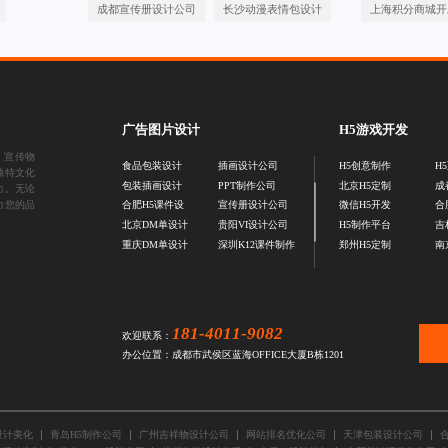
成都宣传册设计公司
长沙动漫表情包设计
上海积分商城开
广告图片设计
H5游戏开发
、
宣传物
食品包装设计
插画设计公司
H5创意制作
H
独特文化
包装插画设计
PPT制作公司
北京H5定制
成
力。无论
力您的品
合肥H5课件设
宣传册设计公司
微信H5开发
合
北京DM单设计
贵阳VI设计公司
H5制作平台
吉
重庆DM单设计
深圳K12课件制作
郑州H5定制
南
181-4011-9082
欢迎联系：
办公位置：成都市武侯区蓝海OFFICE大厦B栋1201
设计美化
青岛H5制作公司
广州吉祥物设计公司
网站排名优化公司
天津包装设计公司