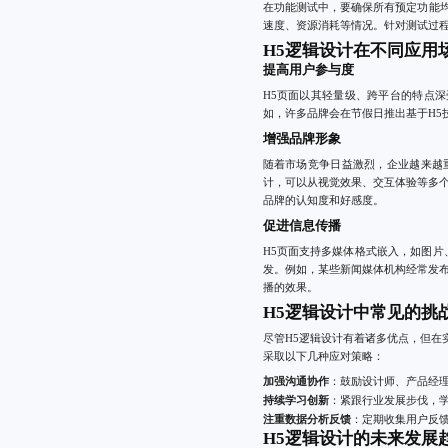
在功能测试中，要确保所有预定功能
速度、资源消耗等情况。针对测试过
H5逻辑设计在不同应用
提高用户参与度
H5页面以其轻量级、跨平台的特点
如，许多品牌会在节假日推出基于H5
增强品牌形象
随着市场竞争日益激烈，企业越来越
计，可以从视觉效果、交互体验等多
品牌的认知度和好感度。
促进信息传播
H5页面支持多媒体格式嵌入，如图
发。例如，某些新闻媒体机构经常发
播的效果。
H5逻辑设计中常见的挑
尽管H5逻辑设计有着诸多优点，但
采取以下几种应对策略：
加强沟通协作
：鼓励设计师、产品经
持续学习创新
：紧跟行业发展步伐，
注重数据分析反馈
：定期收集用户反
H5逻辑设计的未来发展