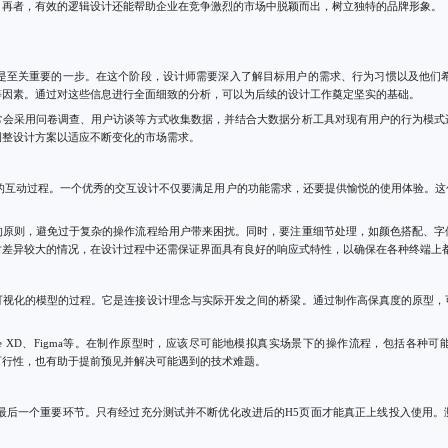
。再者，有效的逻辑设计还能帮助企业在竞争激烈的市场中脱颖而出，树立独特的品牌形象。
也是至关重要的一步。在这个阶段，设计师需要深入了解目标用户的需求、行为习惯以及他们希
等因素。通过对这些信息进行全面细致的分析，可以为后续的设计工作奠定坚实的基础。
常会采用问卷调查、用户访谈等方式收集数据，并结合大数据分析工具对现有用户的行为模式
调整设计方案以适应不断变化的市场需求。
间的互动过程。一个优秀的交互设计不仅要满足用户的功能需求，还要提供愉悦的使用体验。这
的原则，避免过于复杂的操作流程给用户带来困扰。同时，要注重细节处理，如颜色搭配、字
寸差异较大的情况，在设计过程中还需保证界面具有良好的响应式特性，以确保在各种终端上
可视化的模型的过程。它是连接设计理念与实际开发之间的桥梁。通过制作高保真度的原型，
Adobe XD、Figma等。在制作原型时，应该尽可能地模拟真实场景下的操作流程，包括各
可行性，也有助于提前预见并解决可能遇到的技术难题。
的最后一个重要环节。只有经过充分测试并不断优化改进后的H5页面才能真正上线投入使用。