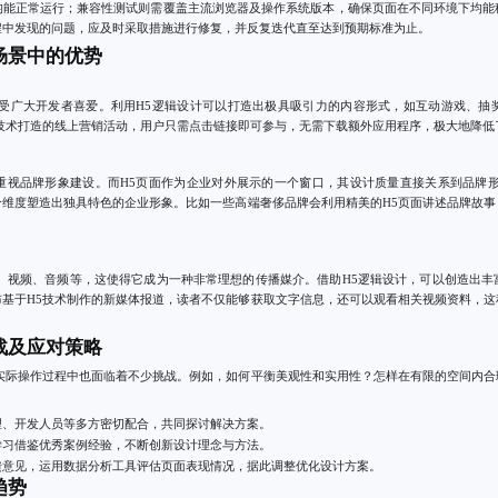
均能正常运行；兼容性测试则需覆盖主流浏览器及操作系统版本，确保页面在不同环境下均能
程中发现的问题，应及时采取措施进行修复，并反复迭代直至达到预期标准为止。
场景中的优势
深受广大开发者喜爱。利用H5逻辑设计可以打造出极具吸引力的内容形式，如互动游戏、抽
技术打造的线上营销活动，用户只需点击链接即可参与，无需下载额外应用程序，极大地降低
重视品牌形象建设。而H5页面作为企业对外展示的一个窗口，其设计质量直接关系到品牌形
个维度塑造出独具特色的企业形象。比如一些高端奢侈品牌会利用精美的H5页面讲述品牌故事
片、视频、音频等，这使得它成为一种非常理想的传播媒介。借助H5逻辑设计，可以创造出丰
布基于H5技术制作的新媒体报道，读者不仅能够获取文字信息，还可以观看相关视频资料，这
战及应对策略
在实际操作过程中也面临着不少挑战。例如，如何平衡美观性和实用性？怎样在有限的空间内合
理、开发人员等多方密切配合，共同探讨解决方案。
学习借鉴优秀案例经验，不断创新设计理念与方法。
馈意见，运用数据分析工具评估页面表现情况，据此调整优化设计方案。
趋势