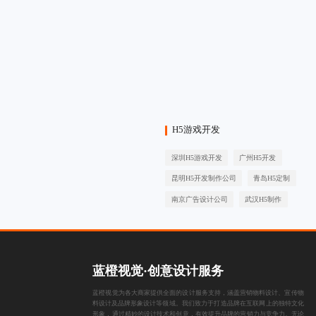
H5游戏开发
深圳H5游戏开发
广州H5开发
昆明H5开发制作公司
青岛H5定制
南京广告设计公司
武汉H5制作
蓝橙视觉·创意设计服务
蓝橙视觉为各大商家提供全面的设计服务支持，涵盖
营销物料设计
、
宣传物
料设计
及
品牌形象设计
等领域。我们致力于打造品牌在互联网上的独特文化
形象，通过精妙的设计技术和创意，有效提升品牌的营销力与竞争力。无论