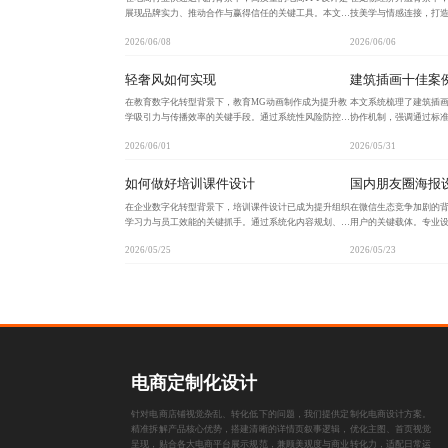
展现品牌实力、推动合作与赢得信任的关键工具。本文系
技美学与情感连接，打
统拆解从0到1的定制流程，涵盖需求确认、风格定位、
以动态标识、AR互动和
2026/06/08
2026/06/06
结构搭建、视觉呈现与交付反馈五大核心步骤，助力团
硬件、食品包装及数字
轻奢风如何实现
建筑插画十佳案
在教育数字化转型背景下，教育MG动画制作成为提升教
本文系统梳理了建筑插
学吸引力与传播效率的关键手段。通过系统性风险防控、
协作机制，强调通过标
流程优化与轻奢美学注入，实现内容精准传达、交付高效
节包括需求明确、草图
2026/06/01
2026/05/31
敏捷、视觉高级耐看，助力教育机构打造兼具专业性与审
范交付，助力设计机构
如何做好培训课件设计
国内朋友圈海报
在企业数字化转型背景下，培训课件设计已成为提升组织
在微信生态竞争加剧的
学习力与员工效能的关键抓手。通过系统化内容规划、精
用户的关键载体。专业
准受众匹配、版权合规保障及可持续生态构建，实现
洞察与视觉节奏把控，帮
2026/05/25
2026/05/23
从‘可用’到‘爱用’的跃迁，助力企业打造高效、专业、可
高效转化。结合动态生成
电商定制化设计
针对电商店铺视觉杂乱、转化低下的问题，我们提供定制化电商设计方案。
精准拆解产品核心优势，搭建清晰的详情页叙事逻辑，优化主图、首页视觉
呈现，贴合各大电商平台展示规范，兼顾美观度与商业转化力，适配日常运