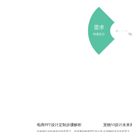
需求
快速定位
与
电商PPT设计定制步骤解析
宠物VI设计未来
在电商行业快速迭代的背景下，高质量的电商PPT设计是
在宠物经济升温背景下，