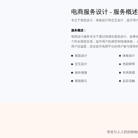
电商服务设计 - 服务概述
专注于
视觉设计
、
体验设计
和
交互设计
，提升用
服务概述：
电商设计服务专注于通过情感化视觉设计、故事
个性化视觉呈现，提升用户的感官和情感体验， 
用户忠诚度，旨在提升电商平台的用户参与度和
视觉设计
体验设计
交互设计
色彩鲜明
操作便捷
布局美观
视觉吸引
反应流畅
营造引人入胜的购物