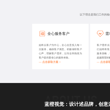
以下理念是我们工作的核
全心服务客户
需
始终以客户为中心，全心全意投入每一
客户需求永
次服务，确保客户满意。积极倾听客户
们始终将客
心声，理解客户需求，以专业和热情为
服务策略，
客户提供最省心的服务体验。
超越期望的
—
点击获取方案 >
—
点击获取
蓝橙视觉：设计述品牌，创意