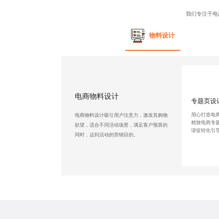
我们专注于
电
物料设计
电商物料设计
专题页设
用心打造电
电商物料设计吸引用户注意力，激发其购物
精致电商专
欲望，适合不同活动场景，满足客户预算的
谐促转化引
同时，达到活动的营销目的。