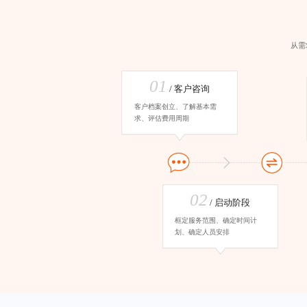
从需
01
/ 客户咨询
客户档案创立、了解基本需
求、评估费用周期
02
/ 启动阶段
框定服务范围、确定时间计
划、确定人员安排