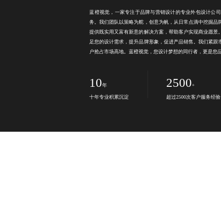
蓝橙视觉，一家专注于品牌与
营销设计
的
专业外包设计公司
务。我们团队以策略为舵，创意为帆，从日常点滴中挖掘品
提供既实用又富有新意的解决方案，帮助客户实现商业愿景
足您的设计需求，提升品牌形象，促进产品销售。我们紧跟
户抢占市场高地。蓝橙视觉，您设计梦想的同行者，更是您
10
2500
年
+
十年专业积累沉淀
超过2500次客户服务经验