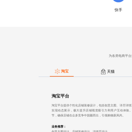
快手
为各类电商平台
淘宝
天猫
淘宝平台
淘宝平台提供个性化店铺装修设计，包括创意主图、详尽详情页
实现动态展示，极大提升店铺视觉吸引力和用户互动体验
节，确保店铺在众多竞争中脱颖而出，引领购物新风尚。
业务推荐：
创意主图设计
、店铺装修设计、详情页设计.....