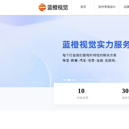
首页
软件界面设计
品牌
10
30
年
经验积累
服务