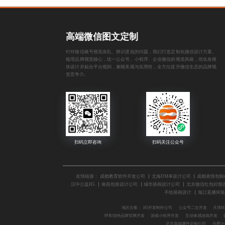
高端微信图文定制
针对微信账号视觉杂乱、辨识度低的问题，我们打造定制化微信设计方案。
梳理品牌视觉核心，统一公众号、小程序、企业微信的视觉风格，优化各模
块设计并贴合平台规则，兼顾美观与实用性，全方位提升微信生态的品牌视
觉竞争力。
友情链接：
成都教育软件开发公司
北海DM单设计公司
成都表情包制
汉中公益H5
南昌包装设计公司
城市插画设计公司
北京微信红包封面
手绘插画设计
海口直播间装
地区合集：
H5开发制作公司
公众号二次开发
天津H
呼和浩特品牌官网开发
游戏小程序开发
互动体感游戏开发
北京高端课件定制公司
合肥小