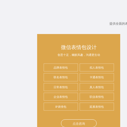
提供全面的
微信表情包设计
创意十足，幽默风趣，沟通更生动
品牌表情包
拟人表情包
联名表情包
卡通表情包
日常表情包
真人表情包
企业表情包
职业表情包
IP表情包
延展表情包
点击咨询