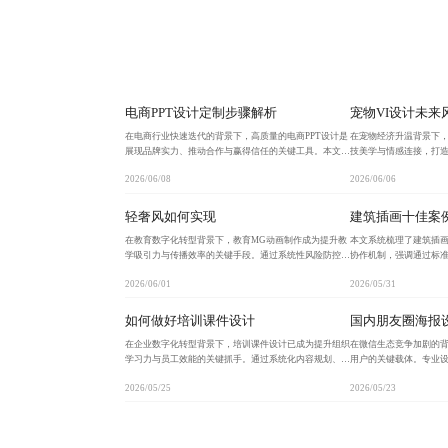
电商PPT设计定制步骤解析
宠物VI设计未来
在电商行业快速迭代的背景下，高质量的电商PPT设计是
在宠物经济升温背景下，
展现品牌实力、推动合作与赢得信任的关键工具。本文系
技美学与情感连接，打
统拆解从0到1的定制流程，涵盖需求确认、风格定位、
以动态标识、AR互动和
2026/06/08
2026/06/06
结构搭建、视觉呈现与交付反馈五大核心步骤，助力团
硬件、食品包装及数字
轻奢风如何实现
建筑插画十佳案
在教育数字化转型背景下，教育MG动画制作成为提升教
本文系统梳理了建筑插
学吸引力与传播效率的关键手段。通过系统性风险防控、
协作机制，强调通过标
流程优化与轻奢美学注入，实现内容精准传达、交付高效
节包括需求明确、草图
2026/06/01
2026/05/31
敏捷、视觉高级耐看，助力教育机构打造兼具专业性与审
范交付，助力设计机构
如何做好培训课件设计
国内朋友圈海报
在企业数字化转型背景下，培训课件设计已成为提升组织
在微信生态竞争加剧的
学习力与员工效能的关键抓手。通过系统化内容规划、精
用户的关键载体。专业
准受众匹配、版权合规保障及可持续生态构建，实现
洞察与视觉节奏把控，帮
2026/05/25
2026/05/23
从‘可用’到‘爱用’的跃迁，助力企业打造高效、专业、可
高效转化。结合动态生成