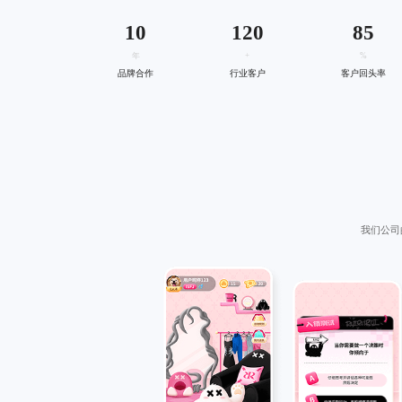
10
120
85
年
+
%
品牌合作
行业客户
客户回头率
我们公司
以生动、有趣且富有教育
浅蓝色和粉色等，营造
素包括锦江的标志性建
些元素不仅美观，还能