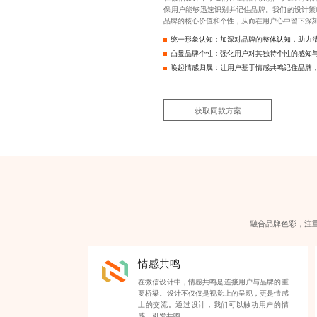
保用户能够迅速识别并记住品牌。我们的设计策
品牌的核心价值和个性，从而在用户心中留下深
统一形象认知：加深对品牌的整体认知，助力
凸显品牌个性：强化用户对其独特个性的感知
唤起情感归属：让用户基于情感共鸣记住品牌
获取同款方案
融合品牌色彩，注
情感共鸣
在微信设计中，情感共鸣是连接用户与品牌的重
要桥梁。设计不仅仅是视觉上的呈现，更是情感
上的交流。通过设计，我们可以触动用户的情
感，引发共鸣。