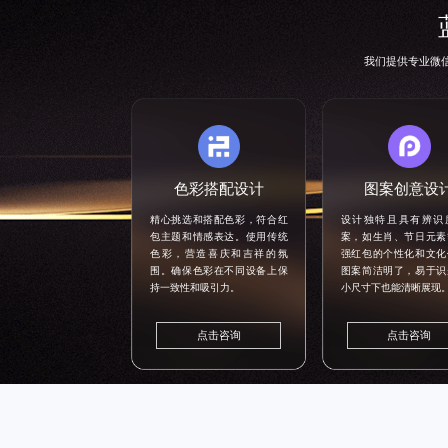
我们提供专业微
色彩搭配设计
图案创意设
精心挑选和搭配色彩，符合红
设计独特且具有辨识
包主题和情感表达。使用传统
案，如生肖、节日元素
色彩，营造喜庆和吉祥的氛
强红包的个性化和文化
围。确保色彩在不同设备上保
图案简洁明了，易于识
持一致性和吸引力。
小尺寸下也能清晰展现
点击咨询
点击咨询