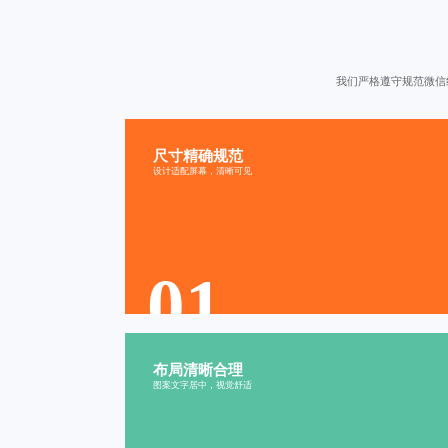
我们严格遵守
规范微信
尺寸精确规范
精确无误
规范统一
设计适配屏幕，清晰可见
适配性强
视觉舒适
屏幕友好
01
布局清晰合理
清晰有序
合理分布
图案文字居中，视觉舒适
层次分明
重点突出
易于阅读