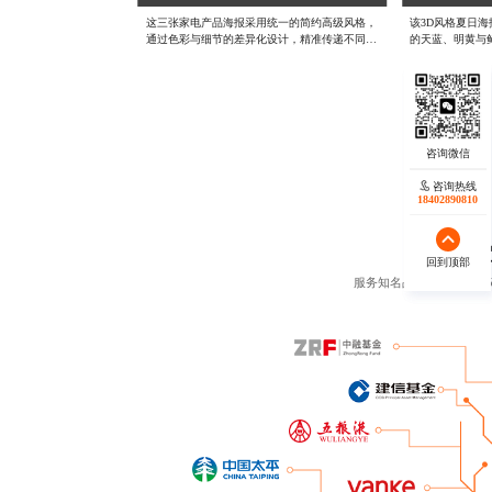
这三张家电产品海报采用统一的简约高级风格，
该3D风格夏日海
通过色彩与细节的差异化设计，精准传递不同产
的天蓝、明黄与
品的核心卖点。例如油烟机海报以高级浅黑色为
悦的夏日氛围。
主色调，凸显产品的沉稳与高端质感，画面聚焦
泼的人物形象，
油烟机主体，搭配“超强吸力”“静音科技”等卖点
容，完美传递自
文案，强调其高效厨房解决方案的定位。两张净
行变形添加元素
饮机海报则选用浅蓝色调，呼应“纯净饮水”的主
整体色彩明亮饱
题，通过清晰的RO过滤等功能关键词以及认证
视觉冲击力，3
书，强化安全健康的品牌信任感。三张海报均以
的人物动态与光
极简布局突出产品本身，平衡视觉美感与信息传
量适用于音乐节
咨询热线
咨询热线
达，既保持系列设计的整体性，又针对不同家电
成都高端海报设计
18402890810
18140119082
属性精准营销，有效提升消费者对产品价值的认
广海报设计公司
知与购买欲。#成都海报定制公司 #推广海报设
计公司 #专业海报设计公司
回到顶部
回到顶部
服务知名品牌客户数量超