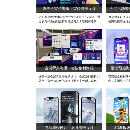
发布会宣传海报丨宣传海报设计
诺安基金以"中国科技敢"为主题的主KV设计，通
这是为美好医疗
过极具张力的视觉符号传递对人工智能赛道的战
要突出美好医疗
略布局。核心视觉采用品牌IP"科技狮"形象——
笔。湖面以科技
一只佩戴VR眼镜的雄狮，镜片中投射出芯片、
设计语言传递专
算法、机器人等AI技术图谱，巧妙构建"科技洞
中加入高科技感
察力"的隐喻。整体以充满未来感的电子紫为主
多张器械图来直
色调，辅以霓虹光效与数据流元素，既体现科技
应用场景与范围
金融的前沿属性，又保持基金行业的专业调性。
现了产品。#专业
整套设计突破传统金融传播范式，用年轻化的表
设计 #原创海报
达展现诺安基金"以资本助推硬科技"的投资理
念。#成都海报定制设计 #专业海报设计公司 #
成都高端海报设计公司
会展背景海报丨会议物料海报
活动预热海
这是一组会展背景海报的设计。会展系列物料以
诺安基金福利站
紫色、蓝色与白色的渐变搭配为主色调，紫色赋
念，采用统一的
予科技感与创新调性，蓝色传递专业与信任，白
业度。四张海报
色提升整体通透感，共同塑造出科技公司前沿、
注金额（如“1元”
高端的品牌形象。背景海报以产品为视觉焦点，
与；同时巧妙融
并整齐排列了产品的介绍文案，突出核心产品与
素，既体现科技
技术优势。单页与会刊延续统一视觉语言，通过
衡福利活动的吸
模块化排版清晰呈现产品参数与应用场景，确保
过“科技+福利”
信息高效传达。整体设计简约而不失层次，既吸
品牌。#基金海
引观众互动，又精准传递企业价值，完美适配会
#原创海报设计
展的专业需求。#平面海报设计公司 #成都海报
定制公司 #原创海报设计公司
电商海报设计丨厨具海报设计
3D海报