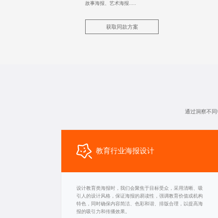
故事海报、艺术海报.....
获取同款方案
通过洞察不同
教育行业海报设计
设计教育类海报时，我们会聚焦于目标受众，采用清晰、吸
引人的设计风格，保证海报的易读性，强调教育价值或机构
特色，同时确保内容简洁、色彩和谐、排版合理，以提高海
报的吸引力和传播效果。