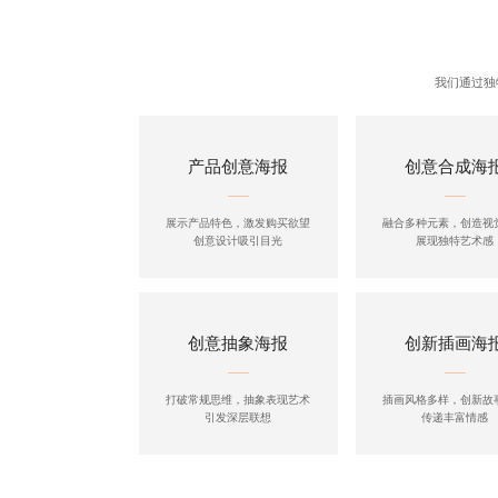
我们通过独
产品创意海报
创意合成海
展示产品特色，激发购买欲望
融合多种元素，创造视
创意设计吸引目光
展现独特艺术感
创意抽象海报
创新插画海
打破常规思维，抽象表现艺术
插画风格多样，创新故
引发深层联想
传递丰富情感