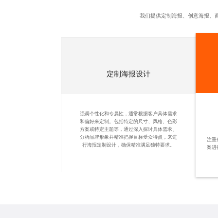
我们提供定制海报、创意海报、
定制海报设计
强调个性化和专属性，通常根据客户具体需求
和偏好来定制。包括特定的尺寸、风格、色彩
方案或特定主题等，通过深入探讨具体需求、
分析品牌形象并精准把握目标受众特点，来进
注重
行海报定制设计，确保精准满足独特要求。
案进