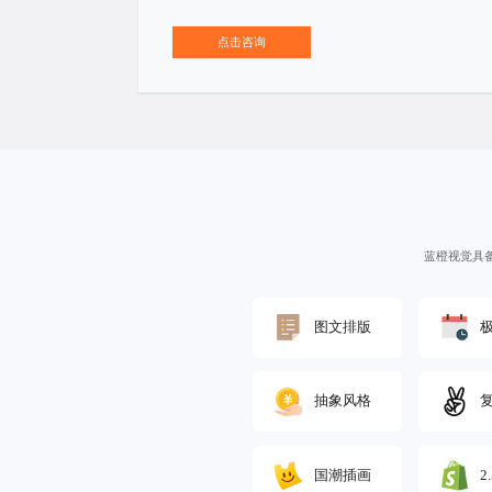
点击咨询
蓝橙视觉具
图文排版
抽象风格
国潮插画
2