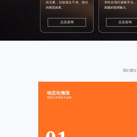
的元素，以创造出干净、现代
并结合现代插画手法，
的视觉效果。
新颖的国潮魅力。
点击咨询
点击咨询
我们通过
动态化海报
趣味十足
生动活泼
视觉艺术和技术创新
多媒体融合
视觉冲击
动态元素
故事叙述
情感连接
技术驱动