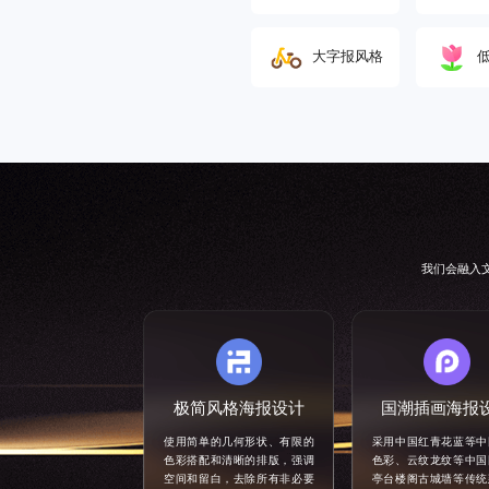
‌大字报风格
我们会融入
极简风格海报设计
国潮插画海报
使用简单的几何形状、有限的
采用中国红青花蓝等中
色彩搭配和清晰的排版，强调
色彩、云纹龙纹等中国
空间和留白，去除所有非必要
亭台楼阁古城墙等传统