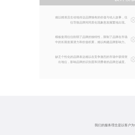
难以精准且生动地传达品牌独有的价值与动人故事，往
往导致品牌间同质化现象愈发频繁地出现。
模板套用往往削弱了品牌的独特性，限制了品牌在市场
中的长期发展潜力和价值积累，难以构建品牌影响力。
缺乏个性化的品牌表达难以在竞争激烈的市场中获得突
出地位，影响品牌的识别度和消费者的品牌忠诚度。
我们的服务理念是以客户为